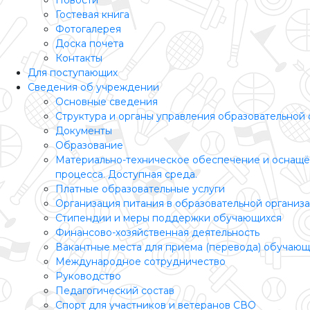
Новости
Гостевая книга
Фотогалерея
Доска почета
Контакты
Для поступающих
Сведения об учреждении
Основные сведения
Структура и органы управления образовательной
Документы
Образование
Материально-техническое обеспечение и оснащё
процесса. Доступная среда.
Платные образовательные услуги
Организация питания в образовательной организ
Стипендии и меры поддержки обучающихся
Финансово-хозяйственная деятельность
Вакантные места для приема (перевода) обучающ
Международное сотрудничество
Руководство
Педагогический состав
Спорт для участников и ветеранов СВО